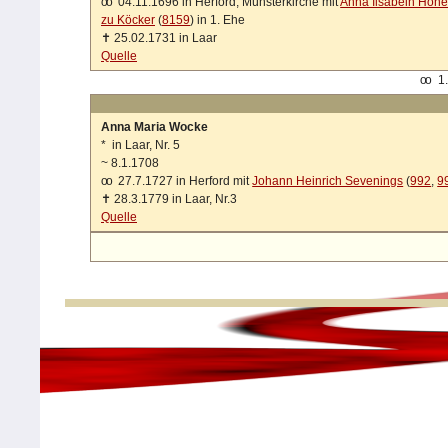
oo
04.11.1696 in Herford, Münsterkirche mit
Anna Ilsabein Höne
zu Köcker
(
8159
) in 1. Ehe
✝
25.02.1731 in Laar
Quelle
oo
1.
Anna Maria Wocke
*
in Laar, Nr. 5
~
8.1.1708
oo
27.7.1727 in Herford mit
Johann Heinrich Sevenings
(
992
,
9
✝
28.3.1779 in Laar, Nr.3
Quelle