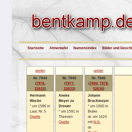
Startseite
Ahnentafel
Namensindex
Bilder und Gesch
weiter
weiter
Nr. 7944
Nr. 7945
Nr. 7946
(
7976
,
(
7977
,
(
7894
,
7978
,
32632
)
32633
)
32634
)
Hermann
Aneke
Johann
Wocke
Meyer zu
Brackmeyer
*
um 1586 in
Drewer
*
um 1600 in
Laar, Nr. 5
*
um 1591 in
Brake
Quelle
Theesen
oo
vor 1624
Quelle
mit
N.N.
oo