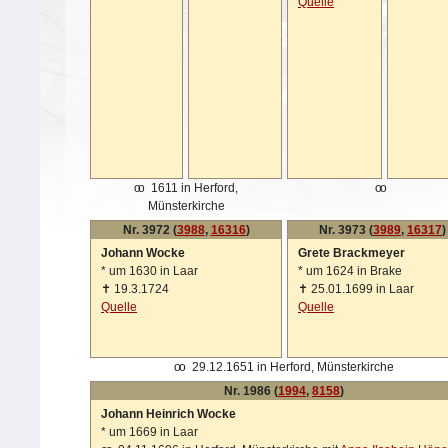
Quelle
oo
1611 in Herford,
oo
Münsterkirche
Nr. 3972 (
3988
,
16316
)
Nr. 3973 (
3989
,
16317
)
Johann Wocke
Grete Brackmeyer
*
um 1630 in Laar
*
um 1624 in Brake
✝
19.3.1724
✝
25.01.1699 in Laar
Quelle
Quelle
oo
29.12.1651 in Herford, Münsterkirche
Nr. 1986 (
1994
,
8158
)
Johann Heinrich Wocke
*
um 1669 in Laar