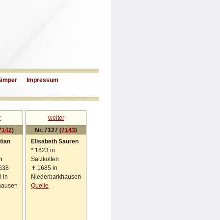
ämper
Impressum
r
weiter
7142
)
Nr. 7127 (
7143
)
tian
Elisabeth Sauren
*
1623 in
n
Salzkotten
1638
✝
1685 in
 in
Niederbarkhausen
hausen
Quelle