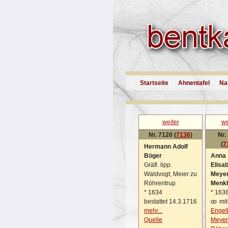
Startseite
Ahnentafel
Na
weiter
we
Nr. 7120 (
7136
)
Nr.
(
7
Hermann Adolf
Böger
Anna
Gräfl. lipp.
Elisa
Waldvogt; Meier zu
Meyer
Röhrentrup
Menk
*
1634
*
163
bestattet 14.3.1716
oo
mit
mehr...
Engel
Quelle
Meyer