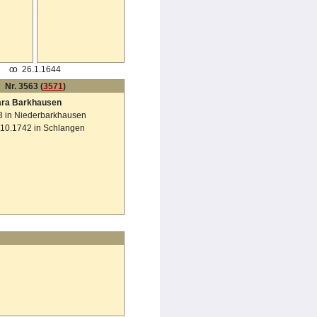
oo
26.1.1644
Nr. 3563 (
3571
)
ara Barkhausen
 in Niederbarkhausen
9.10.1742 in Schlangen