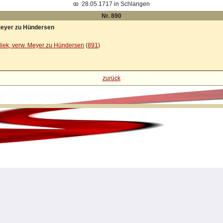
oo
28.05.1717 in Schlangen
Nr. 890
Meyer zu Hündersen
diek, verw. Meyer zu Hündersen
(
891
)
zurück