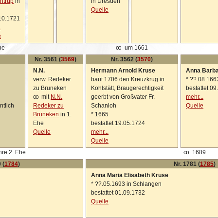
ntrup
in
in Dresden
e
Quelle
10.1721
.
e
he
oo
um 1661
Nr. 3561 (
3569
)
Nr. 3562 (
3570
)
N.N.
Hermann Arnold Kruse
Anna Barb
verw. Redeker
baut 1706 den Kreuzkrug in
*
??.08.1663
zu Bruneken
Kohlstätt, Braugerechtigkeit
bestattet 0
oo
mit
N.N.
geerbt von Großvater Fr.
mehr...
ntlich
Redeker zu
Schanloh
Quelle
Bruneken
in 1.
*
1665
Ehe
bestattet 19.05.1724
Quelle
mehr...
Quelle
hre 2. Ehe
oo
1689
 (
1784
)
Nr. 1781 (
1785
)
Anna Maria Elisabeth Kruse
*
??.05.1693 in Schlangen
bestattet 01.09.1732
Quelle