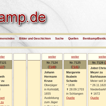
mensindex
Bilder und Geschichten
Suche
Quellen
Bentkamp/Bentk
iter
weiter
weiter
weite
 7121
Nr. 7124
Nr. 7125
Nr. 7126 (
137
)
(
7140
)
(
7141
)
Jobst Chris
Johann
Margarete
Meyer zu
beth
Hermann
Ilsabein
Barkhause
 zu
Kruse
Schanlo
Meier seit 
hausen
Oberjäger
*
1636
*
26.11.1620
8
in Kohlstätt,
✝
28.09.1703
Niederbark
1655
in Schlangen
✝
1672
bert
Ausbildung
Quelle
Quelle
 zu
zum Jäger