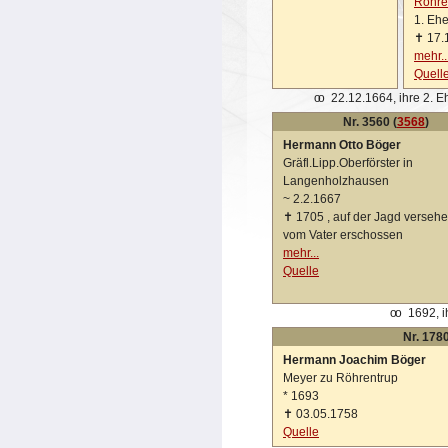
Röhre
1. Eh
✝
17.
mehr..
Quell
oo
22.12.1664, ihre 2. E
Nr. 3560 (
3568
)
Hermann Otto Böger
Gräfl.Lipp.Oberförster in
Langenholzhausen
~
2.2.1667
✝
1705 , auf der Jagd versehe
vom Vater erschossen
mehr...
Quelle
oo
1692, i
Nr. 1780
Hermann Joachim Böger
Meyer zu Röhrentrup
*
1693
✝
03.05.1758
Quelle