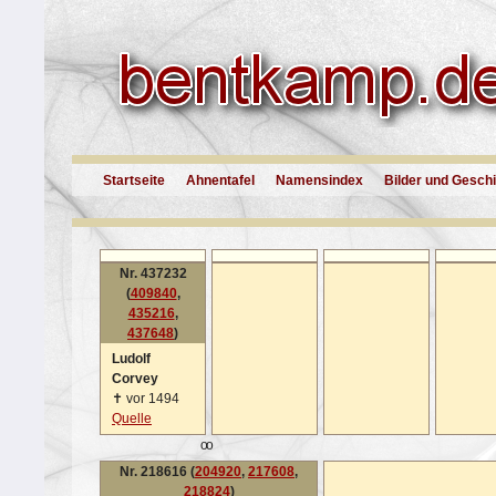
Startseite
Ahnentafel
Namensindex
Bilder und Gesch
Nr. 437232
(
409840
,
435216
,
437648
)
Ludolf
Corvey
✝
vor 1494
Quelle
oo
Nr. 218616 (
204920
,
217608
,
218824
)