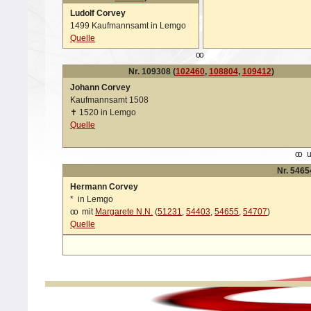
Ludolf Corvey
1499 Kaufmannsamt in Lemgo
Quelle
oo
Nr. 109308 (
102460
,
108804
,
109412
)
Johann Corvey
Kaufmannsamt 1508
✝
1520 in Lemgo
Quelle
oo
u
Nr. 5465
Hermann Corvey
*
in Lemgo
oo
mit
Margarete N.N.
(
51231
,
54403
,
54655
,
54707
)
Quelle