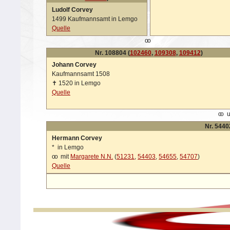
Ludolf Corvey
1499 Kaufmannsamt in Lemgo
Quelle
oo
Nr. 108804 (
102460
,
109308
,
109412
)
Johann Corvey
Kaufmannsamt 1508
✝
1520 in Lemgo
Quelle
oo
u
Nr. 5440
Hermann Corvey
*
in Lemgo
oo
mit
Margarete N.N.
(
51231
,
54403
,
54655
,
54707
)
Quelle