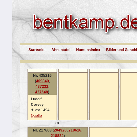
Startseite
Ahnentafel
Namensindex
Bilder und Gesch
Nr. 435216
(
409840
,
437232
,
437648
)
Ludolf
Corvey
✝
vor 1494
Quelle
oo
Nr. 217608 (
204920
,
218616
,
218824
)