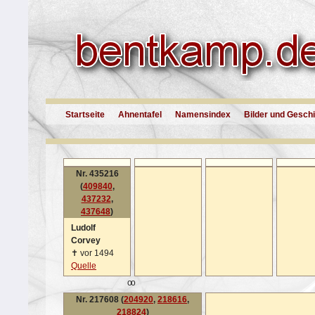
Startseite
Ahnentafel
Namensindex
Bilder und Gesch
Nr. 435216
(
409840
,
437232
,
437648
)
Ludolf
Corvey
✝
vor 1494
Quelle
oo
Nr. 217608 (
204920
,
218616
,
218824
)