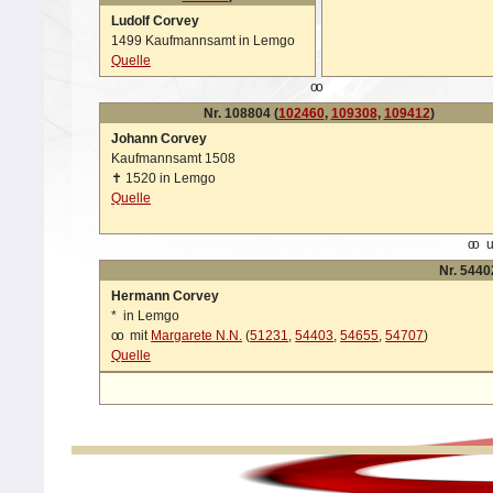
Ludolf Corvey
1499 Kaufmannsamt in Lemgo
Quelle
oo
Nr. 108804 (
102460
,
109308
,
109412
)
Johann Corvey
Kaufmannsamt 1508
✝
1520 in Lemgo
Quelle
oo
u
Nr. 5440
Hermann Corvey
*
in Lemgo
oo
mit
Margarete N.N.
(
51231
,
54403
,
54655
,
54707
)
Quelle