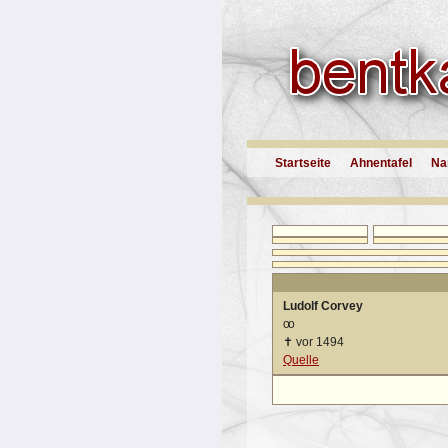
Startseite
Ahnentafel
Na
Ludolf Corvey
oo
✝
vor 1494
Quelle