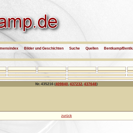
mensindex
Bilder und Geschichten
Suche
Quellen
Bentkamp/Bentk
Nr. 435216 (
409840
,
437232
,
437648
)
zurück