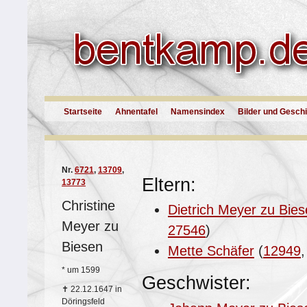
Startseite
Ahnentafel
Namensindex
Bilder und Gesch
Nr.
6721
,
13709
,
Eltern:
13773
Christine
Dietrich Meyer zu Bie
Meyer zu
27546
)
Biesen
Mette Schäfer
(
12949
*
um 1599
Geschwister:
✝
22.12.1647 in
Döringsfeld