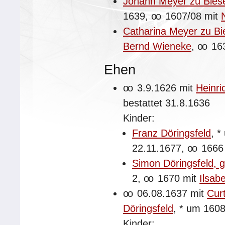
Johann Meyer zu Bies
1639,
oo
1607/08 mit
Catharina Meyer zu Bi
Bernd Wieneke
,
oo
16
Ehen
oo
3.9.1626 mit
Heinri
bestattet
31.8.1636
Kinder:
Franz Döringsfeld
,
*
22.11.1677,
oo
1666
Simon Döringsfeld,
2,
oo
1670 mit
Ilsab
oo
06.08.1637 mit
Cur
Döringsfeld
,
*
um 160
Kinder: