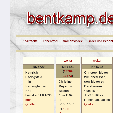
Startseite
Ahnentafel
Namensindex
Bilder und Gesch
weiter
weiter
Nr. 6720
Nr. 6721
Nr. 6722
(
13709
,
Heinrich
Christoph Meyer
13773
)
Döringsfeld
zu Ubbedissen,
*
in
Christine
gen. Meyer zu
Remmighausen,
Meyer zu
Barkhausen
Nr.1
Biesen
*
um 1618
bestattet 31.8.1636
*
um 1599
✝
22.3.1682 in
mehr...
oo
Hohenbarkhausen
Quelle
06.08.1637
Quelle
mit
Curt