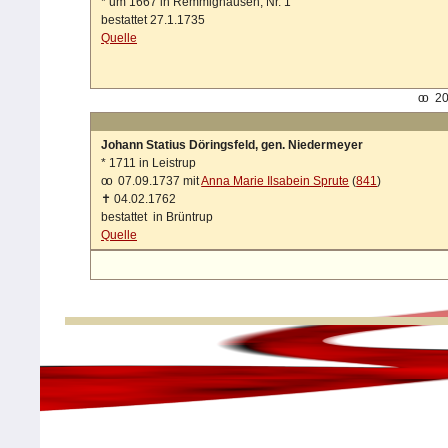
*
um 1667 in Remmighausen, Nr. 1
bestattet 27.1.1735
Quelle
oo
20
Johann Statius Döringsfeld, gen. Niedermeyer
*
1711 in Leistrup
oo
07.09.1737 mit
Anna Marie Ilsabein Sprute
(
841
)
✝
04.02.1762
bestattet in Brüntrup
Quelle