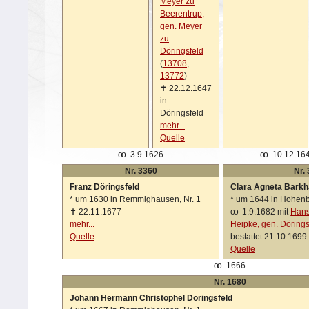
Meyer zu
Beerentrup,
gen. Meyer
zu
Döringsfeld
(
13708
,
13772
)
✝
22.12.1647
in
Döringsfeld
mehr...
Quelle
oo
3.9.1626
oo
10.12.164
Nr. 3360
Nr.
Franz Döringsfeld
Clara Agneta Bark
*
um 1630 in Remmighausen, Nr. 1
*
um 1644 in Hohen
✝
22.11.1677
oo
1.9.1682 mit
Hans
mehr...
Heipke, gen. Dörings
Quelle
bestattet 21.10.1699
Quelle
oo
1666
Nr. 1680
Johann Hermann Christophel Döringsfeld