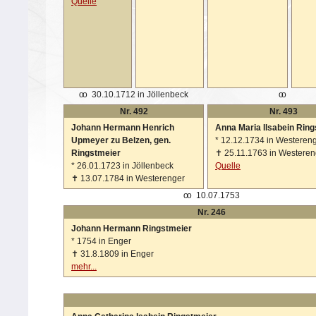
Quelle
oo
30.10.1712 in Jöllenbeck
oo
Nr. 492
Nr. 493
Johann Hermann Henrich
Anna Maria Ilsabein Rin
Upmeyer zu Belzen, gen.
*
12.12.1734 in Westeren
Ringstmeier
✝
25.11.1763 in Westeren
*
26.01.1723 in Jöllenbeck
Quelle
✝
13.07.1784 in Westerenger
oo
10.07.1753
Nr. 246
Johann Hermann Ringstmeier
*
1754 in Enger
✝
31.8.1809 in Enger
mehr...