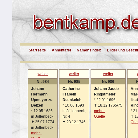
Startseite
Ahnentafel
Namensindex
Bilder und Gesch
weiter
weiter
weiter
Nr. 984
Nr. 985
Nr. 986
N
Johann
Catherine
Johann Jacob
Ann
Hermann
Ilsabein
Ringstmeier
Mar
Upmeyer zu
Duenkeloh
*
22.01.1696
Ilsa
Belzen
*
10.06.1693
✝
18.12.1765/75
Rin
*
12.05.1686
in Jöllenbeck,
mehr...
*
21
in Jöllenbeck
Nr. 4
Quelle
✝
1
✝
25.07.1774
✝
23.12.1746
Quel
in Jöllenbeck
mehr...