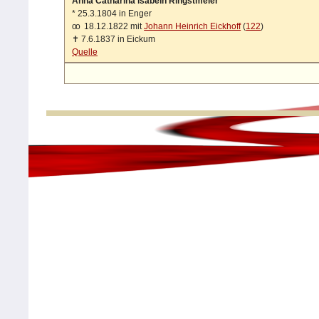
Anna Catharina lsabein Ringstmeier
*
25.3.1804 in Enger
oo
18.12.1822 mit
Johann Heinrich Eickhoff
(
122
)
✝
7.6.1837 in Eickum
Quelle