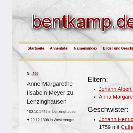
Startseite
Ahnentafel
Namensindex
Bilder und Gesch
Nr.
495
Eltern:
Anne Margarethe
Johann Albert
Ilsabein Meyer zu
Anna Margaret
Lenzinghausen
Geschwister:
*
02.10.1742 in Lenzinghausen
Johann Henri
✝
29.12.1808 in Westerenger
1759 mit
Cath