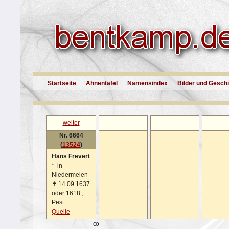
Startseite
Ahnentafel
Namensindex
Bilder und Gesch
weiter
Nr. 6664
(
13524
)
Hans Frevert
*
in
Niedermeien
✝
14.09.1637
oder 1618 ,
Pest
Quelle
oo