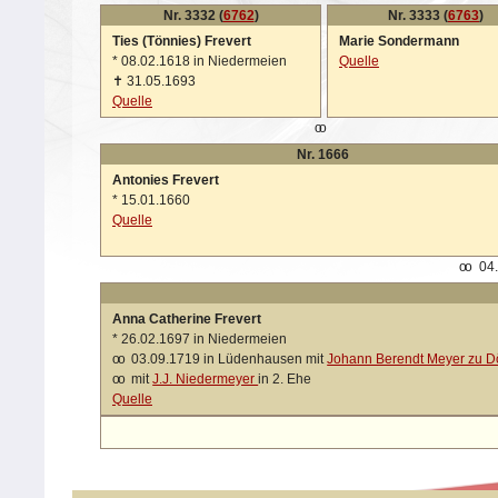
Nr. 3332 (
6762
)
Nr. 3333 (
6763
)
Ties (Tönnies) Frevert
Marie Sondermann
*
08.02.1618 in Niedermeien
Quelle
✝
31.05.1693
Quelle
oo
Nr. 1666
Antonies Frevert
*
15.01.1660
Quelle
oo
04.
Anna Catherine Frevert
*
26.02.1697 in Niedermeien
oo
03.09.1719 in Lüdenhausen mit
Johann Berendt Meyer zu D
oo
mit
J.J. Niedermeyer
in 2. Ehe
Quelle