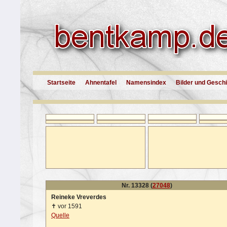
Startseite
Ahnentafel
Namensindex
Bilder und Gesch
Nr. 13328 (
27048
)
Reineke Vreverdes
✝
vor 1591
Quelle