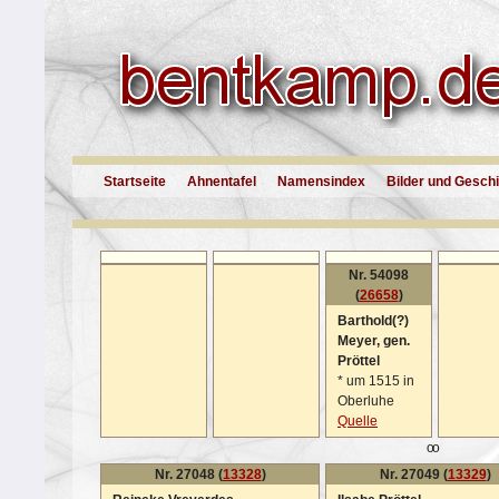
Startseite
Ahnentafel
Namensindex
Bilder und Gesch
Nr. 54098
(
26658
)
Barthold(?)
Meyer, gen.
Pröttel
*
um 1515 in
Oberluhe
Quelle
oo
Nr. 27048 (
13328
)
Nr. 27049 (
13329
)