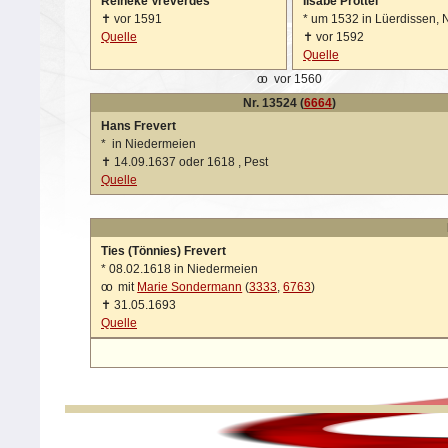
Reineke Vreverdes
Ilsabe Pröttel
✝
vor 1591
*
um 1532 in Lüerdissen, N
Quelle
✝
vor 1592
Quelle
oo
vor 1560
Nr. 13524 (
6664
)
Hans Frevert
*
in Niedermeien
✝
14.09.1637 oder 1618 , Pest
Quelle
Ties (Tönnies) Frevert
*
08.02.1618 in Niedermeien
oo
mit
Marie Sondermann
(
3333
,
6763
)
✝
31.05.1693
Quelle