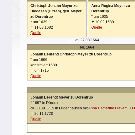
Christoph Johann Meyer zu
Anna Regina Meyer zu
Hiddesen (Ditzen), gen. Meyer
Dörentrup
zu Dörentrup
*
um 1635
*
um 1639
✝
10.02.1680
✝
11.08.1682
Quelle
Quelle
oo
27.08.1664
Nr. 1664
Johann Behrend Christoph Meyer zu Dörentrup
*
um 1666
konfirmiert 1680
✝
um 1715
Quelle
Johann Berendt Meyer zu Dörentrup
*
1697 in Dörentrup
oo
03.09.1719 in Lüdenhausen mit
Anna Catherine Frevert
(
83
✝
26.11.1728
Quelle