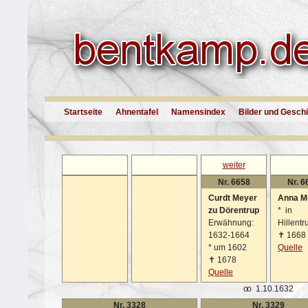
Startseite
Ahnentafel
Namensindex
Bilder und Gesch
weiter
Nr. 6658
Nr. 6
Curdt Meyer
Anna Mö
zu Dörentrup
*
in
Erwähnung:
Hillentr
1632-1664
✝
1668
*
um 1602
Quelle
✝
1678
Quelle
oo
1.10.1632
Nr. 3328
Nr. 3329