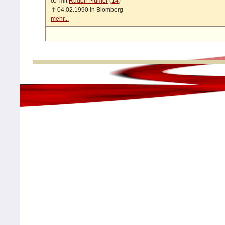
oo
mit
Rudolf Plümer
(
14
)
✝
04.02.1990 in Blomberg
mehr...