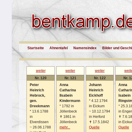
Startseite
Ahnentafel
Namensindex
Bilder und Gesch
weiter
weiter
weiter
weit
Nr. 120
Nr. 121
Nr. 122
Nr. 1
Peter
Anna
Johann
Anna
Heinrich
Catharina
Heinrich
Cathari
Hebrock,
Ilsabein
Eickhoff
lsabein
gen.
Kindermann
*
4.12.1794
Ringstm
Dreekmann
*
1792 in
in Eickum
*
25.3.1
*
13.6.1788
Jöllenbeck
~
10.12.1794
in Enger
in
✝
1861 in
in Herford
✝
7.6.1
Elverdissen
Jöllenbeck
✝
17.5.1842
in Eick
~
26.06.1788
mehr...
Quelle
Quelle