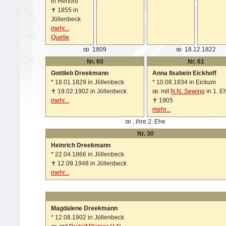
in Herford
✝
1855 in
Jöllenbeck
mehr...
Quelle
oo
1809
oo
18.12.1822
Nr. 60
Nr. 61
Gottlieb Dreekmann
Anna Ilsabein Eickhoff
*
18.01.1829 in Jöllenbeck
*
10.08.1834 in Eickum
✝
19.02.1902 in Jöllenbeck
oo
mit
N.N. Sewing
in 1. E
mehr...
✝
1905
mehr...
oo
, ihre 2. Ehe
Nr. 30
Heinrich Dreekmann
*
22.04.1866 in Jöllenbeck
✝
12.09.1948 in Jöllenbeck
mehr...
Magdalene Dreekmann
*
12.08.1902 in Jöllenbeck