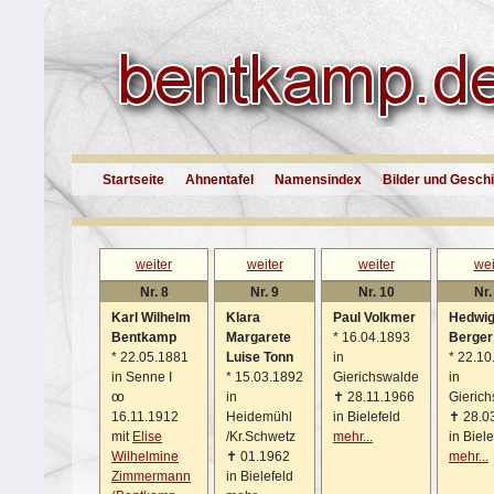
Startseite
Ahnentafel
Namensindex
Bilder und Gesch
weiter
weiter
weiter
wei
Nr. 8
Nr. 9
Nr. 10
Nr.
Karl Wilhelm
Klara
Paul Volkmer
Hedwi
Bentkamp
Margarete
*
16.04.1893
Berger
*
22.05.1881
Luise Tonn
in
*
22.10
in Senne I
*
15.03.1892
Gierichswalde
in
oo
in
✝
28.11.1966
Gieric
16.11.1912
Heidemühl
in Bielefeld
✝
28.0
mit
Elise
/Kr.Schwetz
mehr...
in Biele
Wilhelmine
✝
01.1962
mehr...
Zimmermann
in Bielefeld