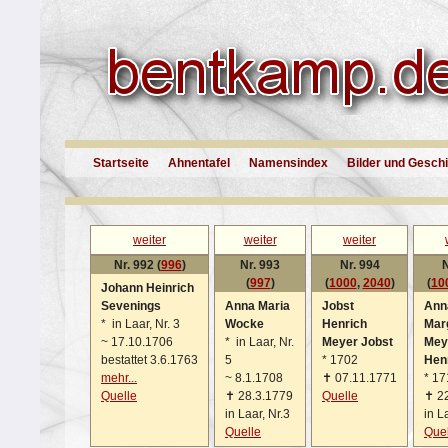
Startseite
Ahnentafel
Namensindex
Bilder und Gesch
weiter
weiter
weiter
Nr. 992 (
996
)
Nr. 993
Nr. 994
N
(
997
)
(
1000
,
2040
)
(
10
Johann Heinrich
Sevenings
Anna Maria
Jobst
Ann
*
in Laar, Nr. 3
Wocke
Henrich
Mar
~
17.10.1706
*
in Laar, Nr.
Meyer Jobst
Mey
bestattet 3.6.1763
5
*
1702
Hen
mehr...
~
8.1.1708
✝
07.11.1771
*
17
Quelle
✝
28.3.1779
Quelle
✝
2
in Laar, Nr.3
in L
Quelle
Quel