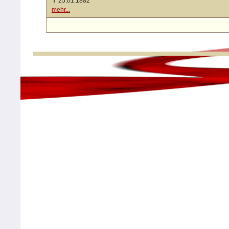
✝
25.01.1882
mehr...