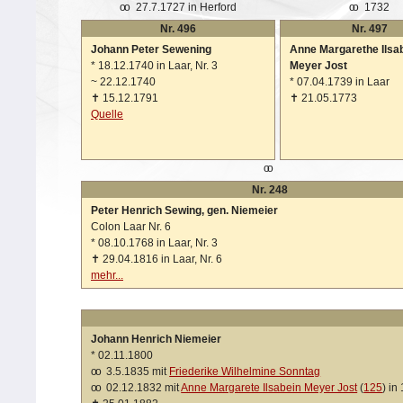
oo
27.7.1727 in Herford
oo
1732
Nr. 496
Nr. 497
Johann Peter Sewening
Anne Margarethe Ilsa
*
18.12.1740 in Laar, Nr. 3
Meyer Jost
~
22.12.1740
*
07.04.1739 in Laar
✝
15.12.1791
✝
21.05.1773
Quelle
oo
Nr. 248
Peter Henrich Sewing, gen. Niemeier
Colon Laar Nr. 6
*
08.10.1768 in Laar, Nr. 3
✝
29.04.1816 in Laar, Nr. 6
mehr...
Johann Henrich Niemeier
*
02.11.1800
oo
3.5.1835 mit
Friederike Wilhelmine Sonntag
oo
02.12.1832 mit
Anne Margarete Ilsabein Meyer Jost
(
125
) in