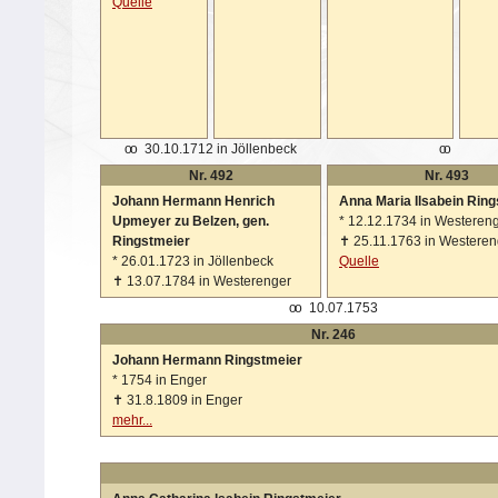
Quelle
oo
30.10.1712 in Jöllenbeck
oo
Nr. 492
Nr. 493
Johann Hermann Henrich
Anna Maria Ilsabein Rin
Upmeyer zu Belzen, gen.
*
12.12.1734 in Westeren
Ringstmeier
✝
25.11.1763 in Westeren
*
26.01.1723 in Jöllenbeck
Quelle
✝
13.07.1784 in Westerenger
oo
10.07.1753
Nr. 246
Johann Hermann Ringstmeier
*
1754 in Enger
✝
31.8.1809 in Enger
mehr...