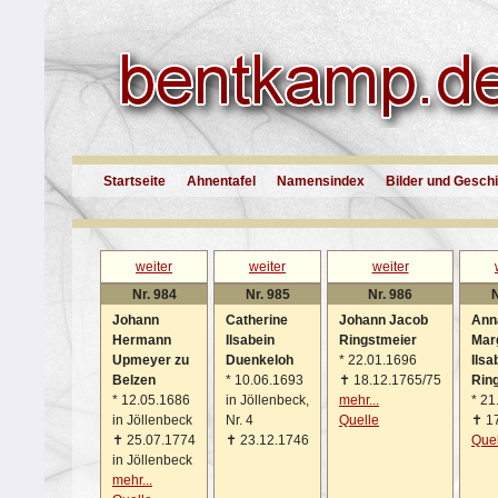
Startseite
Ahnentafel
Namensindex
Bilder und Gesch
weiter
weiter
weiter
Nr. 984
Nr. 985
Nr. 986
N
Johann
Catherine
Johann Jacob
Ann
Hermann
Ilsabein
Ringstmeier
Mar
Upmeyer zu
Duenkeloh
*
22.01.1696
Ilsa
Belzen
*
10.06.1693
✝
18.12.1765/75
Rin
*
12.05.1686
in Jöllenbeck,
mehr...
*
21
in Jöllenbeck
Nr. 4
Quelle
✝
1
✝
25.07.1774
✝
23.12.1746
Quel
in Jöllenbeck
mehr...