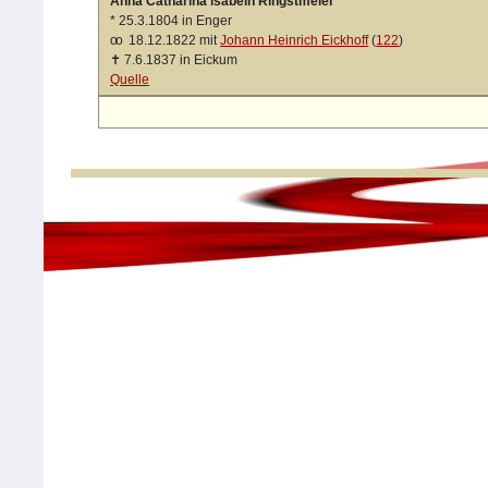
Anna Catharina lsabein Ringstmeier
*
25.3.1804 in Enger
oo
18.12.1822 mit
Johann Heinrich Eickhoff
(
122
)
✝
7.6.1837 in Eickum
Quelle