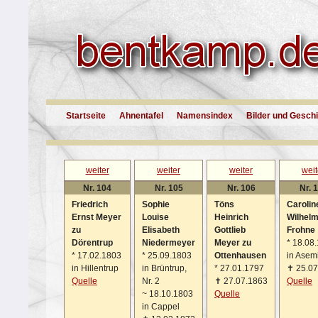
Startseite
Ahnentafel
Namensindex
Bilder und Gesch
weiter
weiter
weiter
weit
Nr. 104
Nr. 105
Nr. 106
Nr. 
Friedrich
Sophie
Töns
Carolin
Ernst Meyer
Louise
Heinrich
Wilhelm
zu
Elisabeth
Gottlieb
Frohne
Dörentrup
Niedermeyer
Meyer zu
*
18.08.
*
17.02.1803
*
25.09.1803
Ottenhausen
in Asem
in Hillentrup
in Brüntrup,
*
27.01.1797
✝
25.07
Quelle
Nr. 2
✝
27.07.1863
Quelle
~
18.10.1803
Quelle
in Cappel