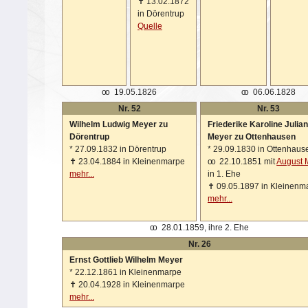
✝
13.02.1872
in Dörentrup
Quelle
oo
19.05.1826
oo
06.06.1828
Nr. 52
Nr. 53
Wilhelm Ludwig Meyer zu
Friederike Karoline Julia
Dörentrup
Meyer zu Ottenhausen
*
27.09.1832 in Dörentrup
*
29.09.1830 in Ottenhaus
✝
23.04.1884 in Kleinenmarpe
oo
22.10.1851 mit
August 
mehr...
in 1. Ehe
✝
09.05.1897 in Kleinenm
mehr...
oo
28.01.1859, ihre 2. Ehe
Nr. 26
Ernst Gottlieb Wilhelm Meyer
*
22.12.1861 in Kleinenmarpe
✝
20.04.1928 in Kleinenmarpe
mehr...