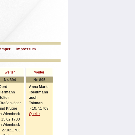
ämper
Impressum
weiter
weiter
Nr. 894
Nr. 895
Cord
Anna Marie
Hermann
Toedtmann
Sölter
auch
Straßenkötter
Toitman
und Krüger
~
10.7.1709
in Wiembeck
Quelle
*
15.02.1703
in Wiembeck
~
27.02.1703