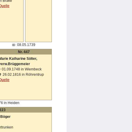
in Brake
Quelle
oo
08.05.1739
Nr. 447
Marie Katharine Sölter,
verw.Brüggemeier
~
01.09.1748 in Wiembeck
✝
26.02.1816 in Röhrentrup
Quelle
6 in Heiden
 223
 Böger
rtrunken