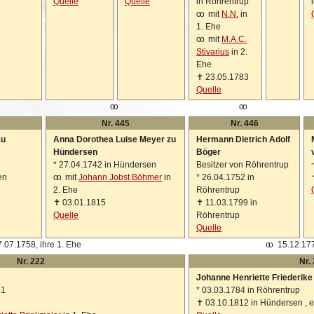
Quelle
Quelle
in Röhrentrup
oo
mit
N.N.
in
1. Ehe
oo
mit
M.A.C.
Stivarius
in 2.
Ehe
✝
23.05.1783
Quelle
oo
oo
Nr. 445
Nr. 446
au
Anna Dorothea Luise Meyer zu
Hermann Dietrich Adolf
Hündersen
Böger
*
27.04.1742 in Hündersen
Besitzer von Röhrentrup
en
oo
mit
Johann Jobst Böhmer
in
*
26.04.1752 in
2. Ehe
Röhrentrup
✝
03.01.1815
✝
11.03.1799 in
Quelle
Röhrentrup
Quelle
.07.1758, ihre 1. Ehe
oo
15.12.177
Nr. 222
Nr.
Johanne Henriette Friederike
 1
*
03.03.1784 in Röhrentrup
✝
03.10.1812 in Hündersen , e