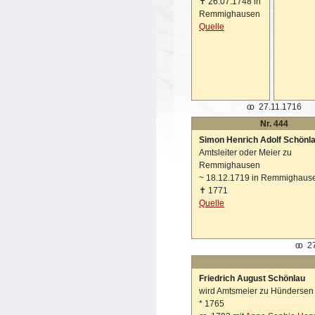
✝
26.07.1748 in
Remmighausen
Quelle
oo
27.11.1716
Nr. 444
Simon Henrich Adolf Schönl
Amtsleiter oder Meier zu
Remmighausen
~
18.12.1719 in Remmighaus
✝
1771
Quelle
oo
27
Friedrich August Schönlau
wird Amtsmeier zu Hündersen
*
1765