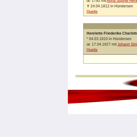
oo
1792 mit
Anna Sophie Henr
✝
24.04.1812 in Hündersen
Quelle
Henriette Friederike Charlo
*
04.03.1810 in Hündersen
oo
17.04.1827 mit
Johann Sim
Quelle