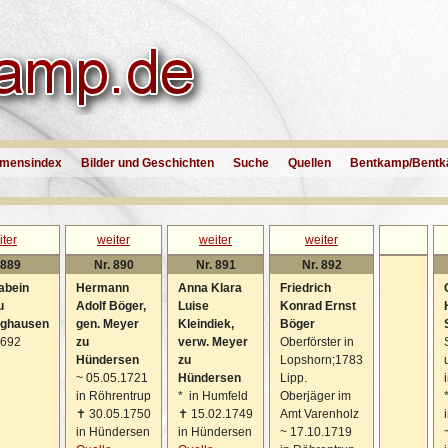
mensindex
Bilder und Geschichten
Suche
Quellen
Bentkamp/Bentk
iter
weiter
weiter
weiter
 889
Nr. 890
Nr. 891
Nr. 892
abein
Hermann
Anna Klara
Friedrich
u
Adolf Böger,
Luise
Konrad Ernst
ghausen
gen. Meyer
Kleindiek,
Böger
1692
zu
verw. Meyer
Oberförster in
Hündersen
zu
Lopshorn;1783
~
05.05.1721
Hündersen
Lipp.
in Röhrentrup
*
in Humfeld
Oberjäger im
✝
30.05.1750
✝
15.02.1749
Amt Varenholz
in Hündersen
in Hündersen
~
17.10.1719