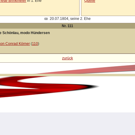
iette Brinkmeier
in 1. Ehe
Quelle
oo
20.07.1804, seine 2. Ehe
Nr. 111
tte Schönlau, modo Hündersen
on Conrad Körner
(
110
)
zurück