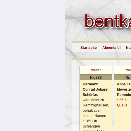
Startseite
Ahnentafel
Na
weiter
we
Nr. 888
Nr.
Hermann
Anna Ils
Conrad Johann
Meyer z
Schönlau
Remmin
wird Meier zu
*
25.11.
Remmighausen,
Quelle
behält aber
seinen Namen
*
1691 in
Schlangen