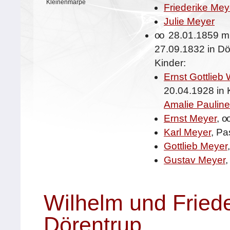
Kleinenmarpe
Friederike Mey
Julie Meyer
oo
28.01.1859 m
27.09.1832 in Dö
Kinder:
Ernst Gottlieb
20.04.1928 in
Amalie Paulin
Ernst Meyer
,
o
Karl Meyer
, Pa
Gottlieb Meyer
Gustav Meyer
,
Wilhelm und Fried
Dörentrup