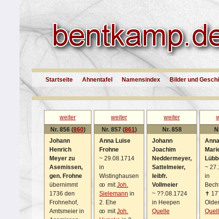
Startseite
Ahnentafel
Namensindex
Bilder und Gesch
weiter
weiter
weiter
w
Nr. 856 (
860
)
Nr. 857 (
861
)
Nr. 858
N
Johann
Anna Luise
Johann
Anna
Henrich
Frohne
Joachim
Mari
Meyer zu
~
29.08.1714
Neddermeyer,
Lübb
Asemissen,
in
Sattelmeier,
~
27.
gen. Frohne
Wistinghausen
leibfr.
in
übernimmt
oo
mit
Joh.
Vollmeier
Bech
1736 den
Sielemann
in
~
??.08.1724
✝
17
Frohnehof,
2. Ehe
in Heepen
Olde
Amtsmeier in
oo
mit
Joh.
Quelle
Quel