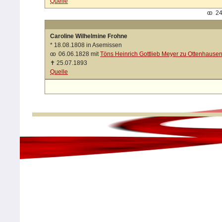
Quelle
oo
24
Caroline Wilhelmine Frohne
*
18.08.1808 in Asemissen
oo
06.06.1828 mit
Töns Heinrich Gottlieb Meyer zu Ottenhause
✝
25.07.1893
Quelle