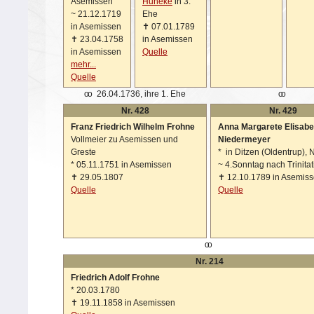
Asemissen
Huneke
in 3.
~
21.12.1719
Ehe
in Asemissen
✝
07.01.1789
✝
23.04.1758
in Asemissen
in Asemissen
Quelle
mehr...
Quelle
oo
26.04.1736, ihre 1. Ehe
oo
Nr. 428
Nr. 429
Franz Friedrich Wilhelm Frohne
Anna Margarete Elisabe
Vollmeier zu Asemissen und
Niedermeyer
Greste
*
in Ditzen (Oldentrup), N
*
05.11.1751 in Asemissen
~
4.Sonntag nach Trinitat
✝
29.05.1807
✝
12.10.1789 in Asemis
Quelle
Quelle
oo
Nr. 214
Friedrich Adolf Frohne
*
20.03.1780
✝
19.11.1858 in Asemissen