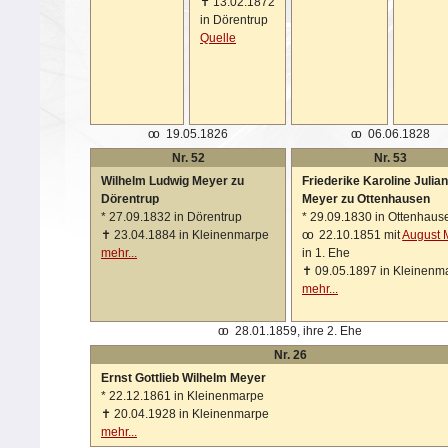
✝
13.02.1872
in Dörentrup
Quelle
oo
19.05.1826
oo
06.06.1828
Nr. 52
Nr. 53
Wilhelm Ludwig Meyer zu
Friederike Karoline Julia
Dörentrup
Meyer zu Ottenhausen
*
27.09.1832 in Dörentrup
*
29.09.1830 in Ottenhaus
✝
23.04.1884 in Kleinenmarpe
oo
22.10.1851 mit
August 
mehr...
in 1. Ehe
✝
09.05.1897 in Kleinenm
mehr...
oo
28.01.1859, ihre 2. Ehe
Nr. 26
Ernst Gottlieb Wilhelm Meyer
*
22.12.1861 in Kleinenmarpe
✝
20.04.1928 in Kleinenmarpe
mehr...