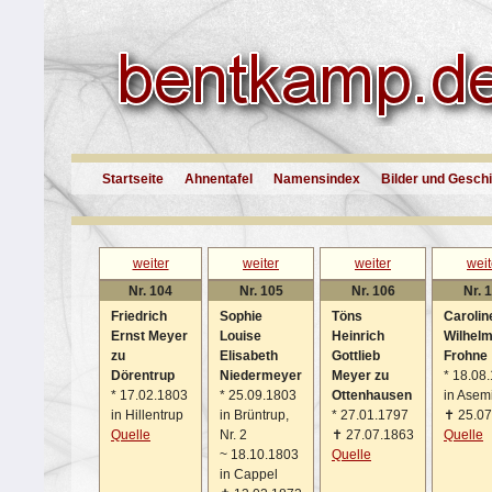
Startseite
Ahnentafel
Namensindex
Bilder und Gesch
weiter
weiter
weiter
weit
Nr. 104
Nr. 105
Nr. 106
Nr. 
Friedrich
Sophie
Töns
Carolin
Ernst Meyer
Louise
Heinrich
Wilhelm
zu
Elisabeth
Gottlieb
Frohne
Dörentrup
Niedermeyer
Meyer zu
*
18.08.
*
17.02.1803
*
25.09.1803
Ottenhausen
in Asem
in Hillentrup
in Brüntrup,
*
27.01.1797
✝
25.07
Quelle
Nr. 2
✝
27.07.1863
Quelle
~
18.10.1803
Quelle
in Cappel