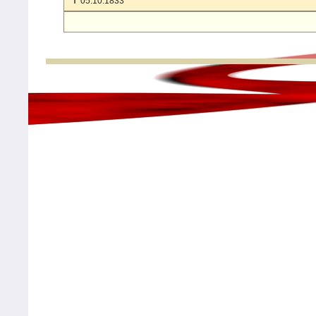
✝
05.10.1833