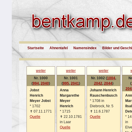
Startseite
Ahnentafel
Namensindex
Bilder und Gesch
weiter
weiter
weiter
w
Nr. 1000
Nr. 1001
Nr. 1002 (
1004
,
Nr
(
994
,
2040
)
(
995
,
2041
)
2042
,
2044
)
(
204
Jobst
Anna
Johann Henrich
Henrich
Margarethe
Rauschenbusch
Ann
Meyer Jobst
Meyer
*
1708 in
Mar
*
1702
Henrich
Diebrock, Nr. 5
Ilsa
✝
07.11.1771
*
1715
✝
11.6.1787
Det
Quelle
✝
22.10.1781
Quelle
*
14
in Laar
in
Quelle
Elve