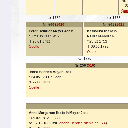
Nr. 
✝
2
Que
oo
1732
oo
1733
Nr. 500 (
1020
)
Nr. 501 (
1021
)
Peter Heinrich Meyer Jobst
Katharina Ilsabein
*
1756 in Laar, Nr. 2
Rauschenbusch
✝
28.01.1782
*
23.12.1753
Quelle
✝
09.02.1782
Quelle
oo
1776
Nr. 250 (
510
)
Jobst Henrich Meyer Jost
*
24.05.1780 in Laar
✝
27.06.1813
Quelle
Anne Margarete Ilsabein Meyer Jost
*
09.02.1812 in Laar
oo
02.12.1832 mit
Johann Henrich Niemeier
(
124
)