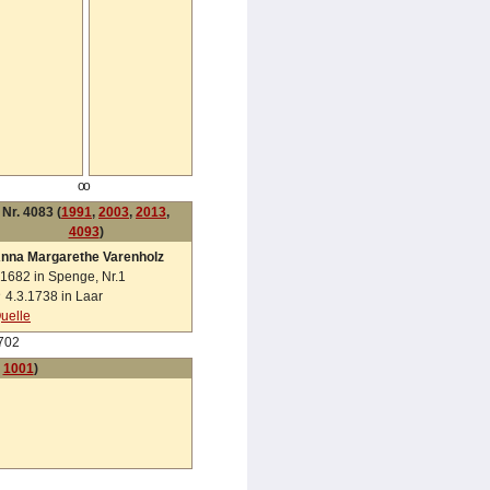
oo
Nr. 4083 (
1991
,
2003
,
2013
,
4093
)
nna Margarethe Varenholz
1682 in Spenge, Nr.1
✝
4.3.1738 in Laar
uelle
702
,
1001
)