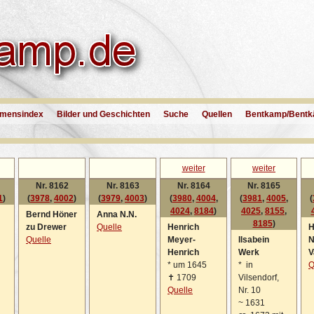
mensindex
Bilder und Geschichten
Suche
Quellen
Bentkamp/Bentk
weiter
weiter
Nr. 8162
Nr. 8163
Nr. 8164
Nr. 8165
1
)
(
3978
,
4002
)
(
3979
,
4003
)
(
3980
,
4004
,
(
3981
,
4005
,
(
4024
,
8184
)
4025
,
8155
,
Bernd Höner
Anna N.N.
8185
)
zu Drewer
Quelle
Henrich
H
Quelle
Meyer-
Ilsabein
N
Henrich
Werk
V
*
um 1645
*
in
Q
✝
1709
Vilsendorf,
Quelle
Nr. 10
~
1631