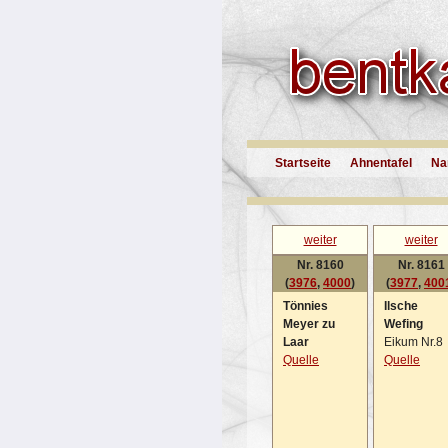
Startseite
Ahnentafel
Na
weiter
weiter
Nr. 8160
Nr. 8161
(
3976
,
4000
)
(
3977
,
400
Tönnies
Ilsche
Meyer zu
Wefing
Laar
Eikum Nr.8
Quelle
Quelle