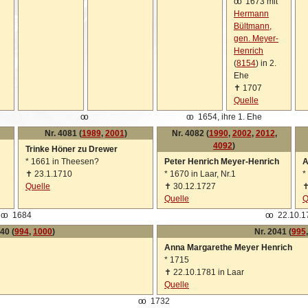
oo
1673 mit
Hermann
Bültmann,
gen. Meyer-
Henrich
(
8154
) in 2.
Ehe
✝
1707
Quelle
oo
oo
1654, ihre 1. Ehe
Nr. 4081 (
1989
,
2001
)
Nr. 4082 (
1990
,
2002
,
2012
,
4092
)
Trinke Höner zu Drewer
*
1661 in Theesen?
Peter Henrich Meyer-Henrich
A
✝
23.1.1710
*
1670 in Laar, Nr.1
*
Quelle
✝
30.12.1727
Quelle
Q
oo
1684
oo
22.10.1
40 (
994
,
1000
)
Nr. 2041 (
995
Anna Margarethe Meyer Henrich
*
1715
✝
22.10.1781 in Laar
Quelle
oo
1732