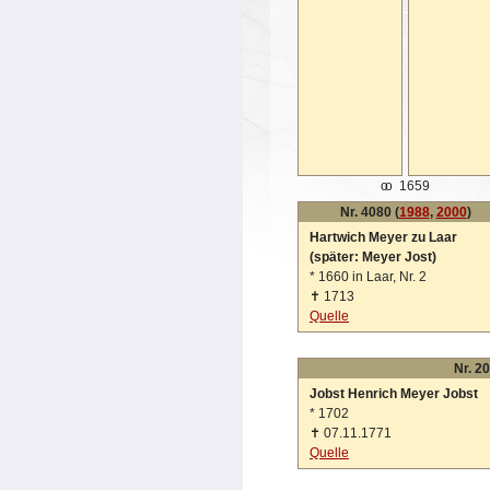
oo
1659
Nr. 4080 (
1988
,
2000
)
Hartwich Meyer zu Laar
(später: Meyer Jost)
*
1660 in Laar, Nr. 2
✝
1713
Quelle
Nr. 20
Jobst Henrich Meyer Jobst
*
1702
✝
07.11.1771
Quelle