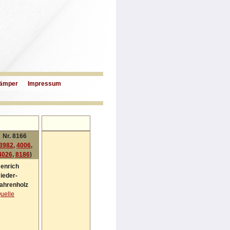
ämper
Impressum
Nr. 8166
3982
,
4006
,
4026
,
8186
)
enrich
ieder-
ahrenholz
uelle