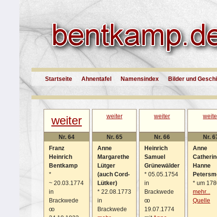
Startseite
Ahnentafel
Namensindex
Bilder und Gesch
weiter
weiter
weite
weiter
Nr. 64
Nr. 65
Nr. 66
Nr. 6
Franz
Anne
Heinrich
Anne
Heinrich
Margarethe
Samuel
Catherin
Bentkamp
Lütger
Grünewälder
Hanne
*
(auch Cord-
*
05.05.1754
Petersm
~
20.03.1774
Lütker)
in
*
um 178
in
*
22.08.1773
Brackwede
mehr...
Brackwede
in
oo
Quelle
oo
Brackwede
19.07.1774