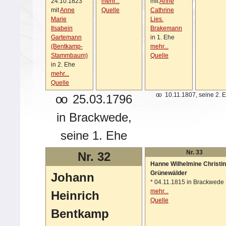
24.10.1823
mehr...
mit
Anne
mit
Anne
Quelle
Cathrine
Marie
Lies.
Ilsabein
Brakemann
Gartemann
in 1. Ehe
(Bentkamp-
mehr...
Stammbaum)
Quelle
in 2. Ehe
mehr...
Quelle
oo
10.11.1807, seine 2. 
oo
25.03.1796
in Brackwede,
seine 1. Ehe
Nr. 33
Nr. 32
Hanne Wilhelmine Christi
Grünewälder
Johann
*
04.11.1815 in Brackwede
mehr...
Heinrich
Quelle
Bentkamp