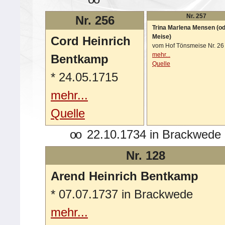
Nr. 257
Nr. 256
Trina Marlena Mensen (o
Meise)
Cord Heinrich
vom Hof Tönsmeise Nr. 26
mehr...
Bentkamp
Quelle
*
24.05.1715
mehr...
Quelle
oo
22.10.1734 in Brackwede
Nr. 128
Arend Heinrich Bentkamp
*
07.07.1737 in Brackwede
mehr...