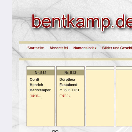
Startseite
Ahnentafel
Namensindex
Bilder und Gesch
Nr. 512
Nr. 513
Cordt
Dorothea
Henrich
Fastabend
Bentkemper
✝
29.6.1761
mehr...
mehr...
oo