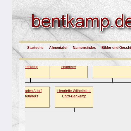
rike Katharina
Heinrich Wilhelm
Elsa F. Bentkamp
Karl A. 
i Bentkamp
Scharpwinkel
Startseite
Ahnentafel
Namensindex
Bilder und Gesch
Friedrich Wilhelm
Anna Elisabeth
Anna Bentkamp
Bentkamp
Pollmeier
ine
Heinrich Adolf
Henriette Wilhelmine
amp
Meinders
Cord-Benkamp