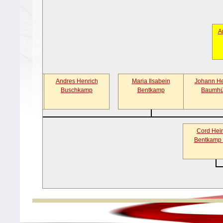
A
e Margarethe
Andres Henrich
Maria Ilsabein
Johann He
Bentkamp
Buschkamp
Bentkamp
Baumhü
Cord Hein
Bentkamp