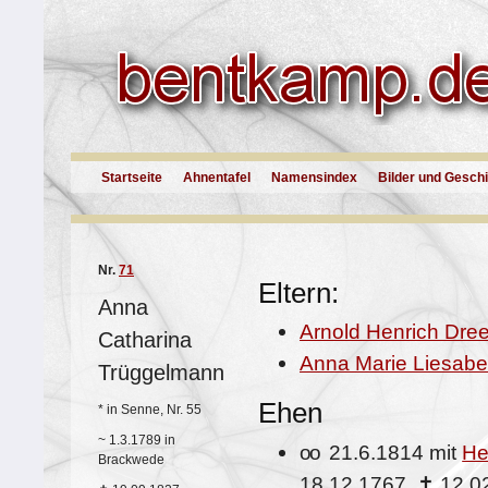
Startseite
Ahnentafel
Namensindex
Bilder und Gesch
Nr.
71
Eltern:
Anna
Arnold Henrich Dre
Catharina
Anna Marie Liesabe
Trüggelmann
Ehen
*
in Senne, Nr. 55
~
1.3.1789 in
oo
21.6.1814 mit
He
Brackwede
18.12.1767,
✝
12.0