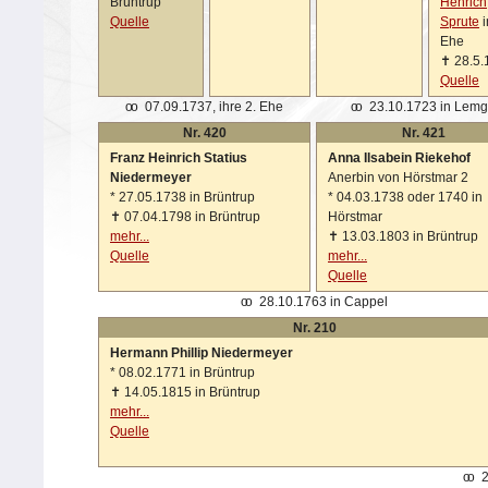
Brüntrup
Henrich
Quelle
Sprute
i
Ehe
✝
28.5.
Quelle
oo
07.09.1737, ihre 2. Ehe
oo
23.10.1723 in Lem
Nr. 420
Nr. 421
Franz Heinrich Statius
Anna Ilsabein Riekehof
Niedermeyer
Anerbin von Hörstmar 2
*
27.05.1738 in Brüntrup
*
04.03.1738 oder 1740 in
✝
07.04.1798 in Brüntrup
Hörstmar
mehr...
✝
13.03.1803 in Brüntrup
Quelle
mehr...
Quelle
oo
28.10.1763 in Cappel
Nr. 210
Hermann Phillip Niedermeyer
*
08.02.1771 in Brüntrup
✝
14.05.1815 in Brüntrup
mehr...
Quelle
oo
2