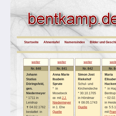
Startseite
Ahnentafel
Namensindex
Bilder und Gesch
weiter
weiter
weiter
weit
Nr. 840
Nr. 841
Nr. 842
Nr. 
Johann
Anna Marie
Simon Jost
Maria
Statius
Ilsabein
Riekehof
Elisabe
Döringsfeld,
Sprute
Schul- und
Hacke
gen.
*
in
Kirchendeche
*
in Ha
Niedermeyer
Mosebeck
*
30.10.1705
Bentrup
*
1711 in
oo
mit
J.J.
in Hörstmar
~
02.02
Leistrup
Niedermeyer
✝
08.05.1743
in Heid
✝
04.02.1762
in 1. Ehe
Quelle
oo
5.5.
bestattet in
Quelle
mit
Fran