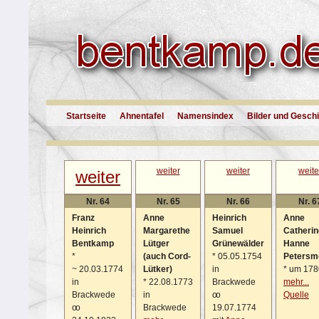
Startseite
Ahnentafel
Namensindex
Bilder und Gesch
weiter
weiter
weite
weiter
Nr. 64
Nr. 65
Nr. 66
Nr. 6
Franz
Anne
Heinrich
Anne
Heinrich
Margarethe
Samuel
Catherin
Bentkamp
Lütger
Grünewälder
Hanne
*
(auch Cord-
*
05.05.1754
Petersm
~
20.03.1774
Lütker)
in
*
um 178
in
*
22.08.1773
Brackwede
mehr...
Brackwede
in
oo
Quelle
oo
Brackwede
19.07.1774