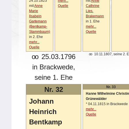
24.10.1823
mehr...
mit
Anne
mit
Anne
Quelle
Cathrine
Marie
Lies.
Ilsabein
Brakemann
Gartemann
in 1. Ehe
(Bentkamp-
mehr...
Stammbaum)
Quelle
in 2. Ehe
mehr...
Quelle
oo
10.11.1807, seine 2. 
oo
25.03.1796
in Brackwede,
seine 1. Ehe
Nr. 33
Nr. 32
Hanne Wilhelmine Christi
Grünewälder
Johann
*
04.11.1815 in Brackwede
mehr...
Heinrich
Quelle
Bentkamp