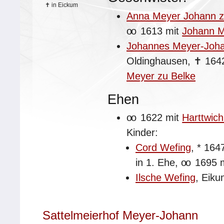
✝
in Eickum
Anna Meyer Johann z
oo
1613 mit
Johann M
Johannes Meyer-Joh
Oldinghausen,
✝
164
Meyer zu Belke
Ehen
oo
1622 mit
Harttwic
Kinder:
Cord Wefing
,
*
164
in 1. Ehe,
oo
1695 
Ilsche Wefing
, Eiku
Sattelmeierhof Meyer-Johann