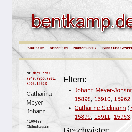
Startseite
Ahnentafel
Namensindex
Bilder und Gesch
Nr.
3829
,
7761
,
Eltern:
7949
,
7955
,
7981
,
8003
,
16323
Johann Meyer-Johan
Catharina
15898
,
15910
,
15962
Meyer-
Catharine Sielmann
(
Johann
15899
,
15911
,
15963
*
1604 in
Oldinghausen
Geschwister: