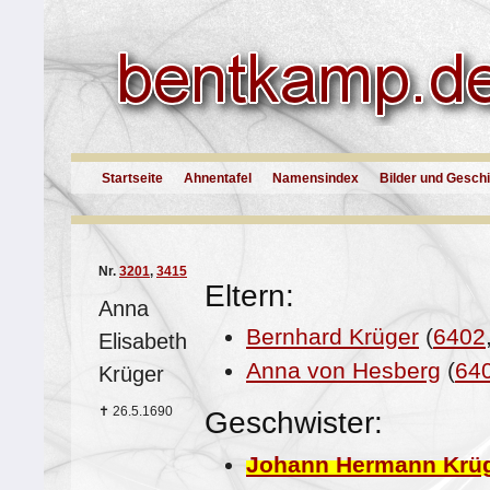
Startseite
Ahnentafel
Namensindex
Bilder und Gesch
Nr.
3201
,
3415
Eltern:
Anna
Bernhard Krüger
(
6402
Elisabeth
Anna von Hesberg
(
64
Krüger
✝
26.5.1690
Geschwister:
Johann Hermann Krü