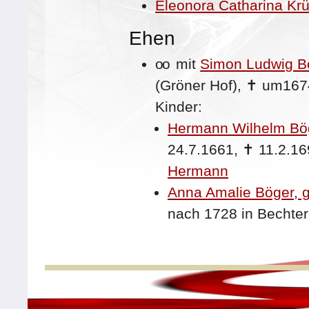
Eleonora Catharina Kr
Ehen
oo
mit
Simon Ludwig B
(Gröner Hof),
✝
um167
Kinder:
Hermann Wilhelm Bö
24.7.1661,
✝
11.2.1
Hermann
Anna Amalie Böger, 
nach 1728 in Bechte