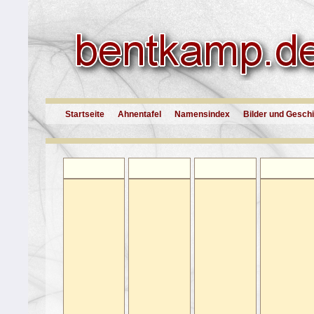
Startseite
Ahnentafel
Namensindex
Bilder und Gesch