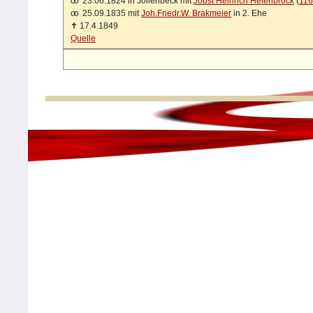
oo
23.06.1824 in Jöllenbeck mit
Jobst Heinrich Heienbrock
(
11
oo
25.09.1835 mit
Joh.Friedr.W. Brakmeier
in 2. Ehe
✝
17.4.1849
Quelle