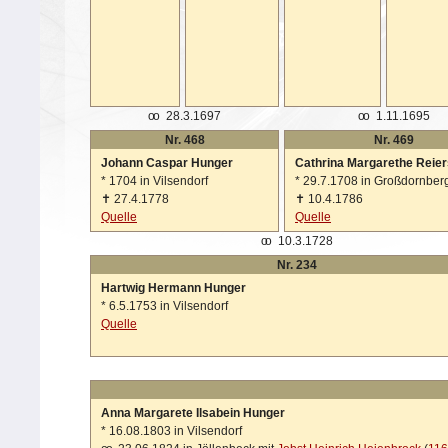
oo
28.3.1697
oo
1.11.1695
Nr. 468
Nr. 469
Johann Caspar Hunger
Cathrina Margarethe Reier
*
1704 in Vilsendorf
*
29.7.1708 in Großdornber
✝
27.4.1778
✝
10.4.1786
Quelle
Quelle
oo
10.3.1728
Nr. 234
Hartwig Hermann Hunger
*
6.5.1753 in Vilsendorf
Quelle
Anna Margarete Ilsabein Hunger
*
16.08.1803 in Vilsendorf