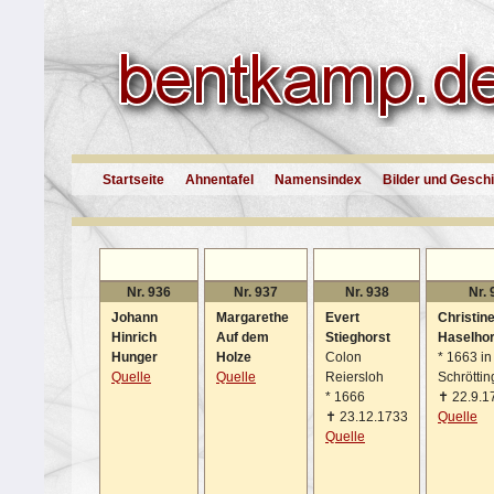
Startseite
Ahnentafel
Namensindex
Bilder und Gesch
Nr. 936
Nr. 937
Nr. 938
Nr. 
Johann
Margarethe
Evert
Christin
Hinrich
Auf dem
Stieghorst
Haselhor
Hunger
Holze
Colon
*
1663 in
Quelle
Quelle
Reiersloh
Schrötti
*
1666
✝
22.9.1
✝
23.12.1733
Quelle
Quelle