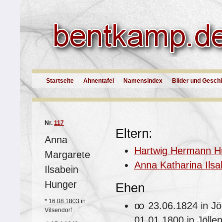
Startseite
Ahnentafel
Namensindex
Bilder und Gesch
Nr.
117
Eltern:
Anna
Hartwig Hermann H
Margarete
Anna Katharina Ils
Ilsabein
Hunger
Ehen
*
16.08.1803 in
oo
23.06.1824 in Jö
Vilsendorf
01.01.1800 in Jölle