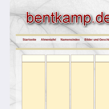
Startseite
Ahnentafel
Namensindex
Bilder und Gesch