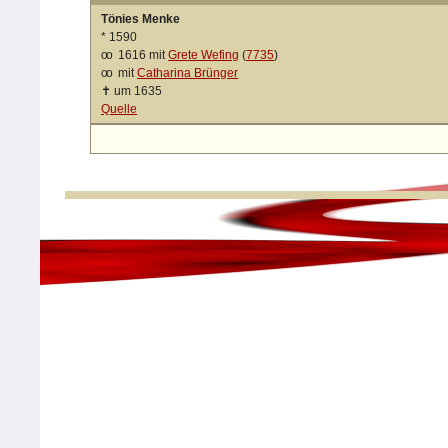
Tönies Menke
*
1590
oo
1616 mit
Grete Wefing
(
7735
)
oo
mit
Catharina Brünger
✝
um 1635
Quelle