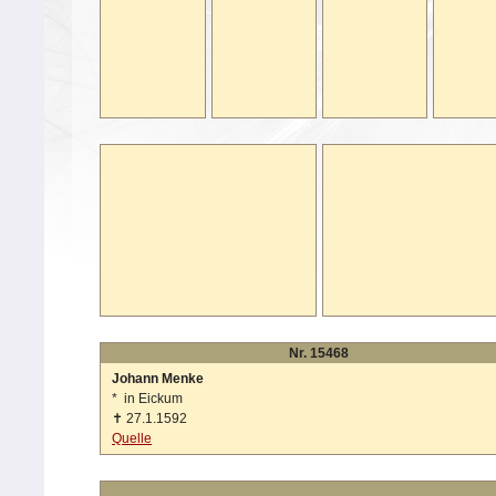
Nr. 15468
Johann Menke
*
in Eickum
✝
27.1.1592
Quelle