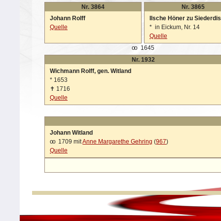
Nr. 3864
Nr. 3865
Johann Rolff
Ilsche Höner zu Siederdi
Quelle
*
in Eickum, Nr. 14
Quelle
oo
1645
Nr. 1932
Wichmann Rolff, gen. Witland
*
1653
✝
1716
Quelle
Johann Witland
oo
1709 mit
Anne Margarethe Gehring
(
967
)
Quelle