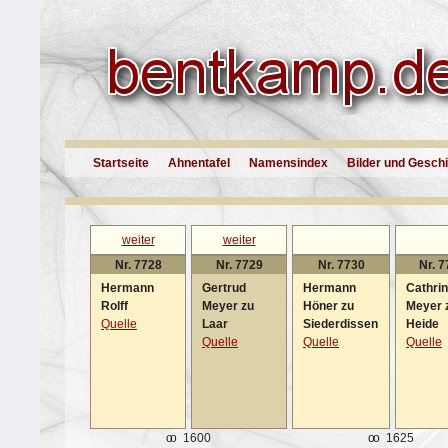
Startseite
Ahnentafel
Namensindex
Bilder und Gesch
weiter
weiter
Nr. 7728
Nr. 7729
Nr. 7730
Nr. 
Hermann
Gertrud
Hermann
Cathri
Rolff
Meyer zu
Höner zu
Meyer 
Quelle
Laar
Siederdissen
Heide
Quelle
Quelle
Quelle
oo
1600
oo
1625