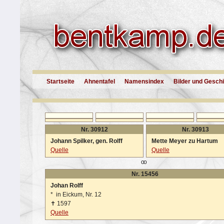
Startseite
Ahnentafel
Namensindex
Bilder und Gesch
Nr. 30912
Nr. 30913
Johann Spilker, gen. Rolff
Mette Meyer zu Hartum
Quelle
Quelle
oo
Nr. 15456
Johan Rolff
*
in Eickum, Nr. 12
✝
1597
Quelle