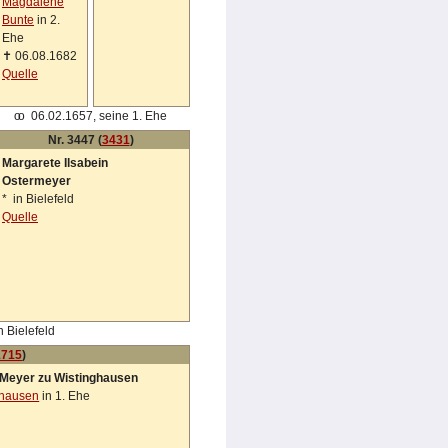
Magdalene
Bunte
in 2.
Ehe
✝
06.08.1682
Quelle
oo
06.02.1657, seine 1. Ehe
Nr. 3447 (
3431
)
Margarete Ilsabein
Ostermeyer
*
in Bielefeld
Quelle
 Bielefeld
1715
)
 Meyer zu Wistinghausen
ghausen
in 1. Ehe