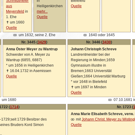
Schmidtmeier
in
Bielefeld
aus
Heiligenkirchen
Quelle
Meyersfeld
in
mehr...
1. Ehe
Quelle
✝
um 1660
Quelle
oo
um 1632, seine 2. Ehe
oo
1640 oder 1645
Nr. 3445 (
3429
)
Nr. 3446 (
3430
)
Anna Öster Meyer zu Wantrup
Johann Christoph Schreve
Schwester von A. Meyer zu
Landrentmeister bei der
Wantrup (6855, 6887)
Regierung in Minden;1659
*
um 1656 in Heiligenkirchen
Gymnasium illustre in
✝
16.04.1732 in Asemissen
Bremen;1663 Universität
Quelle
Gießen;1664 Universität Marburg
*
vor 1648 in Bielefeld
✝
um 1697 in Minden
Quelle
um 1680
oo
07.10.1681 in
 1722 (
1714
)
Nr. 1723 (
Anna Marie Elisabeth Schreve, verw.
1729;seit 1729 Besitzer des
oo
mit
Johann Christ. Meyer zu Wistin
seines Bruders Kord Simon
Quelle