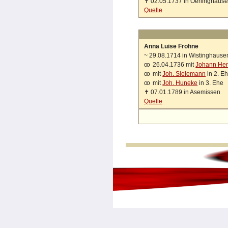
✝
02.05.1737 in Oerlinghaus
Quelle
Anna Luise Frohne
~
29.08.1714 in Wistinghause
oo
26.04.1736 mit
Johann Hen
oo
mit
Joh. Sielemann
in 2. E
oo
mit
Joh. Huneke
in 3. Ehe
✝
07.01.1789 in Asemissen
Quelle