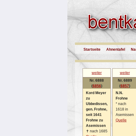
Startseite
Ahnentafel
Na
weiter
weiter
Nr. 6888
Nr. 6889
(
6856
)
(
6857
)
Kord Meyer
N.N.
zu
Frohne
Ubbedissen,
*
nach
gen. Frohne,
1618 in
seit 1641
Asemissen
Frohne zu
Quelle
Asemissen
✝
nach 1685