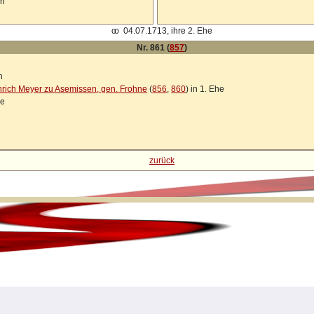
en
oo
04.07.1713, ihre 2. Ehe
Nr. 861 (
857
)
n
rich Meyer zu Asemissen, gen. Frohne
(
856
,
860
) in 1. Ehe
he
zurück