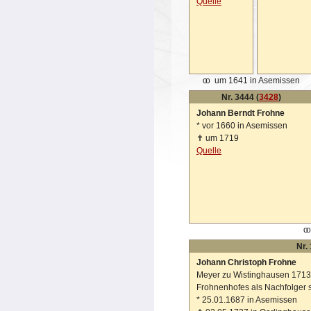
Quelle
oo
um 1641 in Asemissen
Nr. 3444 (
3428
)
Johann Berndt Frohne
*
vor 1660 in Asemissen
✝
um 1719
Quelle
oo
Nr.
Johann Christoph Frohne
Meyer zu Wistinghausen 1713-
Frohnenhofes als Nachfolger 
*
25.01.1687 in Asemissen