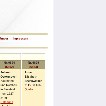
ämper
Impressum
Nr. 6894
Nr. 6895
(
6862
)
(
6863
)
Johann
Anne
Ostermeyer
Elisabeth
Kaufmann
Brunswieker
und Ratsherr
✝
15.08.1669
in Bielefeld
Quelle
*
um 1627
oo
mit
Catharina