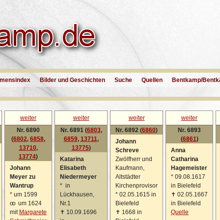
mensindex
Bilder und Geschichten
Suche
Quellen
Bentkamp/Bentk
weiter
weiter
weiter
weiter
Nr. 6890
Nr. 6891 (
6803
,
Nr. 6892 (
6860
)
Nr. 6893
(
6802
,
6858
,
6859
,
13711
,
(
6861
)
Johann
13710
,
13775
)
Schreve
Anna
13774
)
Katarina
Zwölfherr und
Catharina
Johann
Elisabeth
Kaufmann,
Hagemeister
Meyer zu
Niedermeyer
Altstädter
*
09.08.1617
Wantrup
*
in
Kirchenprovisor
in Bielefeld
*
um 1599
Lückhausen,
*
02.05.1615 in
✝
02.05.1667
oo
um 1624
Nr.1
Bielefeld
in Bielefeld
mit
Margarete
✝
10.09.1696
✝
1668 in
Quelle