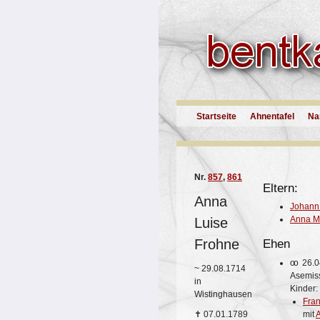
Startseite
Ahnentafel
Na
Nr.
857
,
861
Eltern:
Anna
Johann
Anna Ma
Luise
Frohne
Ehen
oo
26.0
~
29.08.1714
Asemis
in
Kinder:
Wistinghausen
Fran
mit
A
✝
07.01.1789