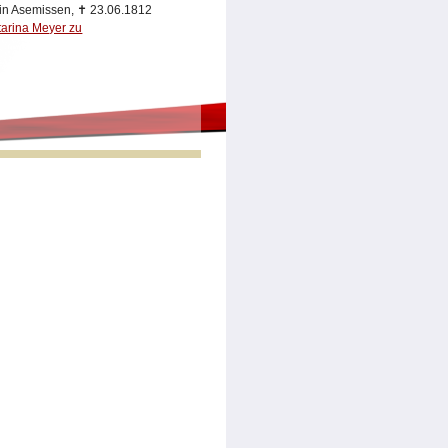
in Asemissen,
✝
23.06.1812
tarina Meyer zu