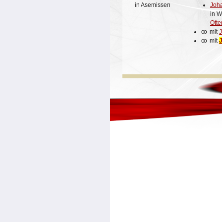
Joha
in Asemissen
in W
Ott
oo
mit
oo
mit