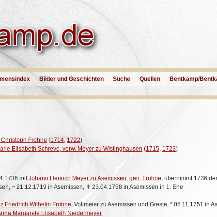
mensindex
Bilder und Geschichten
Suche
Quellen
Bentkamp/Bentk
 Christoph Frohne
(
1714
,
1722
)
rie Elisabeth Schreve, verw. Meyer zu Wistinghausen
(
1715
,
1723
)
4.1736 mit
Johann Henrich Meyer zu Asemissen, gen. Frohne
, übernimmt 1736 de
sen,
~
21.12.1719 in Asemissen,
✝
23.04.1758 in Asemissen in 1. Ehe
z Friedrich Wilhelm Frohne
, Vollmeier zu Asemissen und Greste,
*
05.11.1751 in A
nna Margarete Elisabeth Niedermeyer