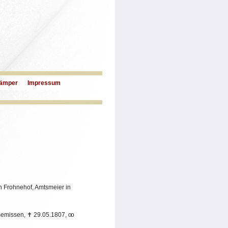
ämper
Impressum
n Frohnehof, Amtsmeier in
semissen,
✝
29.05.1807,
oo