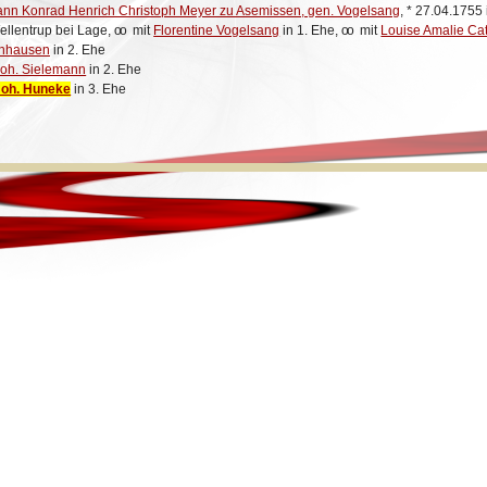
nn Konrad Henrich Christoph Meyer zu Asemissen, gen. Vogelsang
,
*
27.04.1755 
ellentrup bei Lage,
oo
mit
Florentine Vogelsang
in 1. Ehe,
oo
mit
Louise Amalie Ca
enhausen
in 2. Ehe
Joh. Sielemann
in 2. Ehe
Joh. Huneke
in 3. Ehe