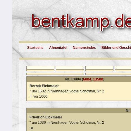
Startseite
Ahnentafel
Namensindex
Bilder und Gesch
Nr. 13804 (
6804
,
13580
)
Berndt Eickmeier
*
um 1602 in Nienhagen Vogtei Schötmar, Nr. 2
✝
vor 1660
Nr.
Friedrich Eickmeier
*
um 1636 in Nienhagen Vogtei Schötmar, Nr. 2
oo