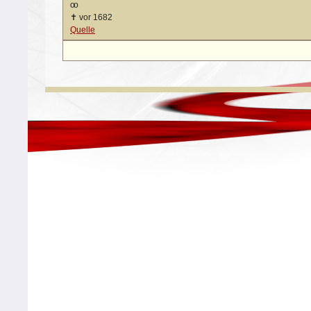
oo
✝
vor 1682
Quelle