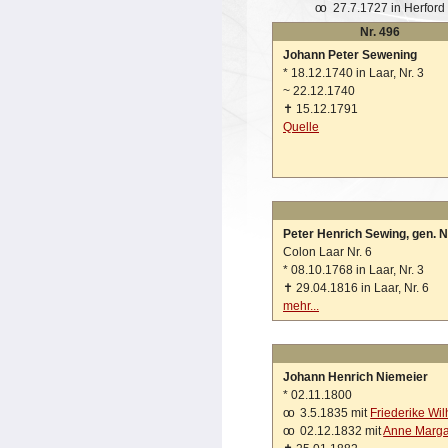
oo
27.7.1727 in Herford
Nr. 496
Johann Peter Sewening
*
18.12.1740 in Laar, Nr. 3
~
22.12.1740
✝
15.12.1791
Quelle
Peter Henrich Sewing, gen. 
Colon Laar Nr. 6
*
08.10.1768 in Laar, Nr. 3
✝
29.04.1816 in Laar, Nr. 6
mehr...
Johann Henrich Niemeier
*
02.11.1800
oo
3.5.1835 mit
Friederike Wi
oo
02.12.1832 mit
Anne Margar