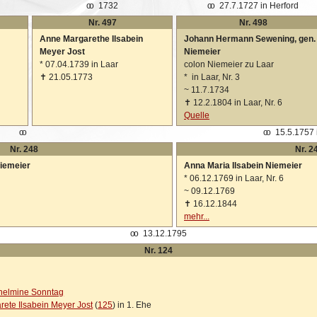
oo
1732
oo
27.7.1727 in Herford
Nr. 497
Nr. 498
Anne Margarethe Ilsabein
Johann Hermann Sewening, gen.
Meyer Jost
Niemeier
*
07.04.1739 in Laar
colon Niemeier zu Laar
✝
21.05.1773
*
in Laar, Nr. 3
~
11.7.1734
✝
12.2.1804 in Laar, Nr. 6
Quelle
oo
oo
15.5.1757 
Nr. 248
Nr. 2
Niemeier
Anna Maria Ilsabein Niemeier
*
06.12.1769 in Laar, Nr. 6
~
09.12.1769
✝
16.12.1844
mehr...
oo
13.12.1795
Nr. 124
lhelmine Sonntag
ete Ilsabein Meyer Jost
(
125
) in 1. Ehe