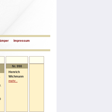
ämper
Impressum
Nr. 998
Henrich
a
Wichmann
mehr...
.
9
3