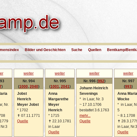
mensindex
Bilder und Geschichten
Suche
Quellen
Bentkamp/Bentk
er
weiter
weiter
weiter
weiter
993
Nr. 994
Nr. 995
Nr. 996 (
992
)
Nr. 997
7
)
(
1000
,
2040
)
(
1001
,
2041
)
(
993
)
Johann Heinrich
aria
Jobst
Anna
Sevenings
Anna Mari
Henrich
Margarethe
*
in Laar, Nr. 3
Wocke
r, Nr.
Meyer Jobst
Meyer
~
17.10.1706
*
in Laar, Nr
*
1702
Henrich
bestattet 3.6.1763
5
708
✝
07.11.1771
*
1715
mehr...
~
8.1.1708
.1779
Quelle
✝
22.10.1781
Quelle
✝
28.3.177
 Nr.3
in Laar
in Laar, Nr.
Quelle
Quelle