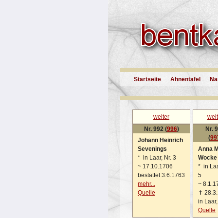
Startseite
Ahnentafel
Na
weiter
weit
Nr. 992 (
996
)
Nr. 
(
99
Johann Heinrich
Sevenings
Anna M
*
in Laar, Nr. 3
Wocke
~
17.10.1706
*
in Laa
bestattet 3.6.1763
5
mehr...
~
8.1.1
Quelle
✝
28.3
in Laar,
Quelle