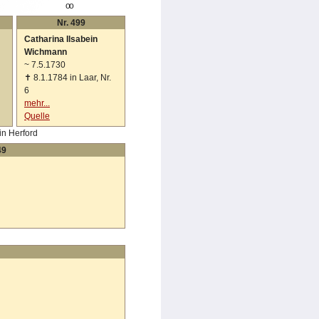
oo
Nr. 499
Catharina Ilsabein
Wichmann
~
7.5.1730
✝
8.1.1784 in Laar, Nr.
6
mehr...
Quelle
in Herford
49