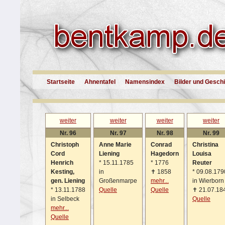
Startseite
Ahnentafel
Namensindex
Bilder und Gesch
weiter
weiter
weiter
weiter
Nr. 96
Nr. 97
Nr. 98
Nr. 99
Christoph
Anne Marie
Conrad
Christina
Cord
Liening
Hagedorn
Louisa
Henrich
*
15.11.1785
*
1776
Reuter
Kesting,
in
✝
1858
*
09.08.179
gen. Liening
Großenmarpe
mehr...
in Wierborn
*
13.11.1788
Quelle
Quelle
✝
21.07.18
in Selbeck
Quelle
mehr...
Quelle