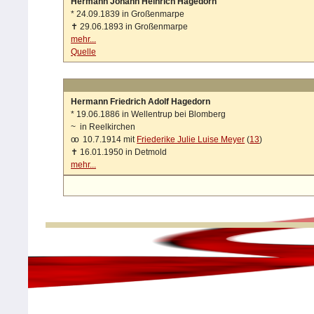
Hermann Johann Heinrich Hagedorn
*
24.09.1839 in Großenmarpe
✝
29.06.1893 in Großenmarpe
mehr...
Quelle
Hermann Friedrich Adolf Hagedorn
*
19.06.1886 in Wellentrup bei Blomberg
~
in Reelkirchen
oo
10.7.1914 mit
Friederike Julie Luise Meyer
(
13
)
✝
16.01.1950 in Detmold
mehr...