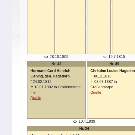
oo
28.10.1809
oo
19.7.1815
Nr. 48
Nr. 49
Hermann Cord Henrich
Christine Louise Hagedor
Liening, gen. Hagedorn
*
30.12.1816
*
24.02.1812
✝
08.03.1887 in
✝
18.01.1882 in Großenmarpe
Großenmarpe
mehr...
Quelle
Quelle
oo
10.4.1839
Nr. 24