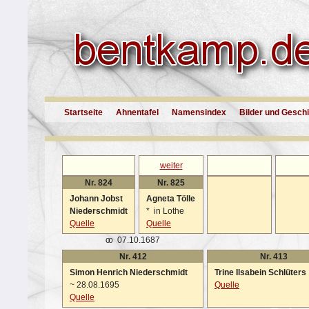
Startseite
Ahnentafel
Namensindex
Bilder und Gesch
weiter
Nr. 824
Nr. 825
Johann Jobst
Agneta Tölle
Niederschmidt
*
in Lothe
Quelle
Quelle
oo
07.10.1687
Nr. 412
Nr. 413
Simon Henrich Niederschmidt
Trine Ilsabein Schlüters
~
28.08.1695
Quelle
Quelle