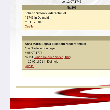
oo
12.07.1743
Nr. 206
Johann Simon Niederschmidt
*
1743 in Detmold
✝
11.12.1813
Quelle
Anna Maria Sophia Elisabeth Niederschmidt
*
in Niederschönhagen
~
05.07.1778
oo
mit
Simon Heinrich Sölter
(
102
)
✝
15.05.1861 in Detmold
Quelle