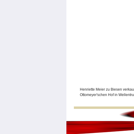
Henriette Meier zu Biesen verka
Ottomeyer'schen Hof in Wellentrup