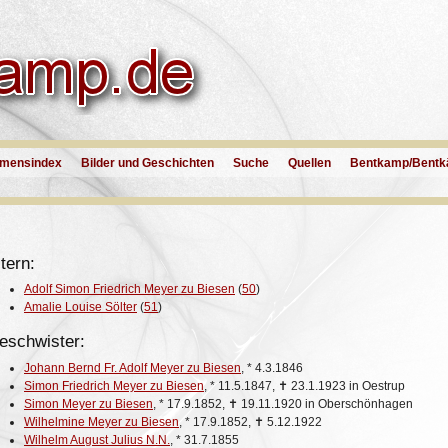
mensindex
Bilder und Geschichten
Suche
Quellen
Bentkamp/Bentk
tern:
Adolf Simon Friedrich Meyer zu Biesen
(
50
)
Amalie Louise Sölter
(
51
)
eschwister:
Johann Bernd Fr. Adolf Meyer zu Biesen
,
*
4.3.1846
Simon Friedrich Meyer zu Biesen
,
*
11.5.1847,
✝
23.1.1923 in Oestrup
Simon Meyer zu Biesen
,
*
17.9.1852,
✝
19.11.1920 in Oberschönhagen
Wilhelmine Meyer zu Biesen
,
*
17.9.1852,
✝
5.12.1922
Wilhelm August Julius N.N.
,
*
31.7.1855