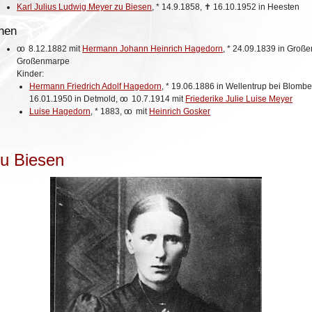
Karl Julius Ludwig Meyer zu Biesen
,
*
14.9.1858,
✝
16.10.1952 in Heesten
hen
oo
8.12.1882 mit
Hermann Johann Heinrich Hagedorn
,
*
24.09.1839 in Groß
Großenmarpe
Kinder:
Hermann Friedrich Adolf Hagedorn
,
*
19.06.1886 in Wellentrup bei Blombe
16.01.1950 in Detmold,
oo
10.7.1914 mit
Friederike Julie Luise Meyer
Luise Hagedorn
,
*
1883,
oo
mit
Heinrich Gosker
zu Biesen