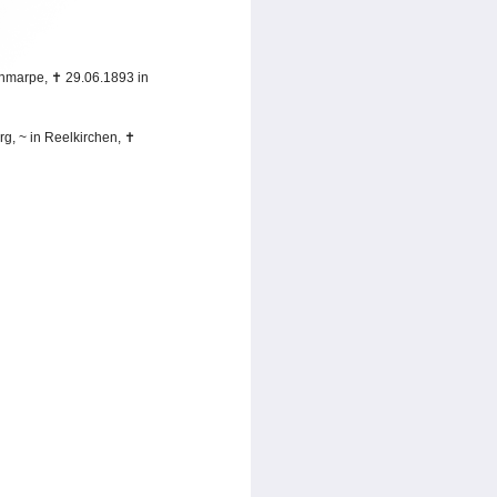
enmarpe,
✝
29.06.1893 in
rg,
~
in Reelkirchen,
✝