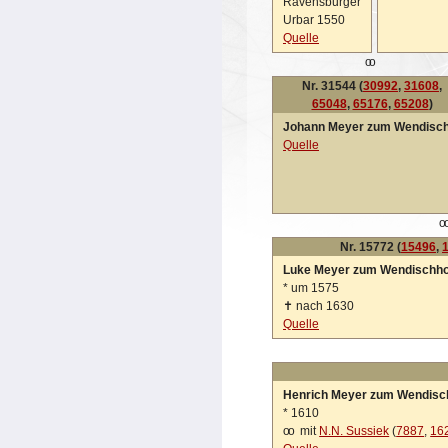
Ravensburger
Urbar 1550
Quelle
oo
Nr. 31544 (
30992
,
31608
,
65048
,
65176
,
65208
)
Johann Meyer zum Wendisch
Quelle
o
Nr. 15772 (
15496
,
Luke Meyer zum Wendischho
*
um 1575
✝
nach 1630
Quelle
Henrich Meyer zum Wendisc
*
1610
oo
mit
N.N. Sussiek
(
7887
,
16