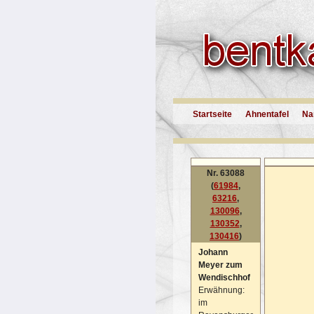
Startseite
Ahnentafel
Na
Nr. 63088
(
61984
,
63216
,
130096
,
130352
,
130416
)
Johann
Meyer zum
Wendischhof
Erwähnung:
im