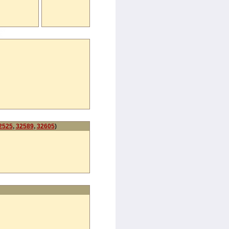
2525
,
32589
,
32605
)