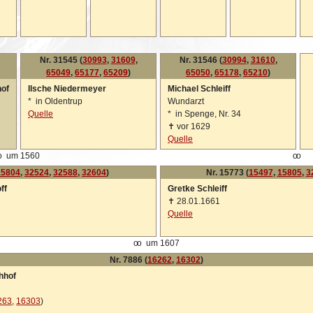
Nr. 31545 (
30993
,
31609
,
Nr. 31546 (
30994
,
31610
,
65049
,
65177
,
65209
)
65050
,
65178
,
65210
)
of
Ilsche Niedermeyer
Michael Schleiff
*
in Oldentrup
Wundarzt
Quelle
*
in Spenge, Nr. 34
✝
vor 1629
Quelle
o
um 1560
oo
15804
,
32524
,
32588
,
32604
)
Nr. 15773 (
15497
,
15805
,
3
ff
Gretke Schleiff
✝
28.01.1661
Quelle
oo
um 1607
Nr. 7886 (
16262
,
16302
)
hhof
263
,
16303
)