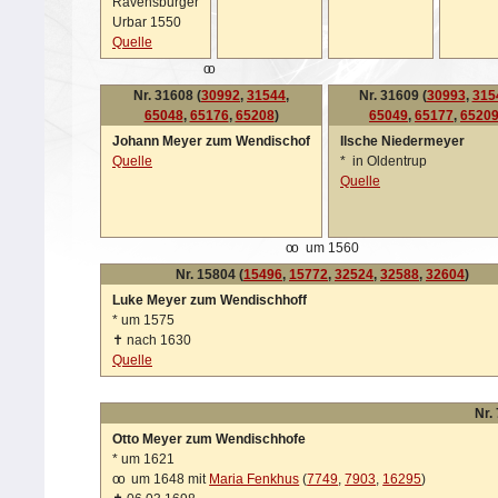
Ravensburger
Urbar 1550
Quelle
oo
Nr. 31608 (
30992
,
31544
,
Nr. 31609 (
30993
,
315
65048
,
65176
,
65208
)
65049
,
65177
,
6520
Johann Meyer zum Wendischof
Ilsche Niedermeyer
Quelle
*
in Oldentrup
Quelle
oo
um 1560
Nr. 15804 (
15496
,
15772
,
32524
,
32588
,
32604
)
Luke Meyer zum Wendischhoff
*
um 1575
✝
nach 1630
Quelle
Nr.
Otto Meyer zum Wendischhofe
*
um 1621
oo
um 1648 mit
Maria Fenkhus
(
7749
,
7903
,
16295
)