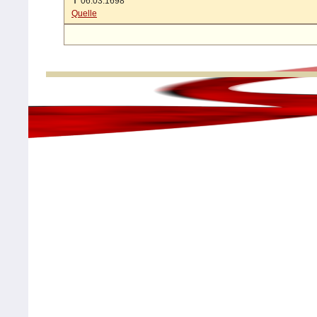
✝
06.03.1698
Quelle