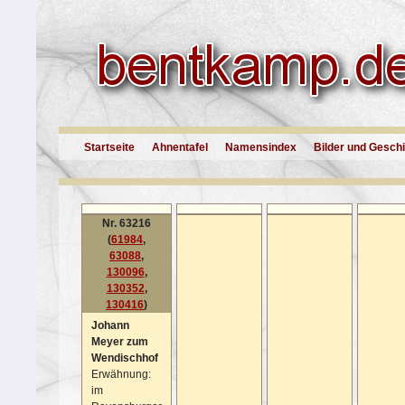
Startseite
Ahnentafel
Namensindex
Bilder und Gesch
Nr. 63216
(
61984
,
63088
,
130096
,
130352
,
130416
)
Johann
Meyer zum
Wendischhof
Erwähnung:
im