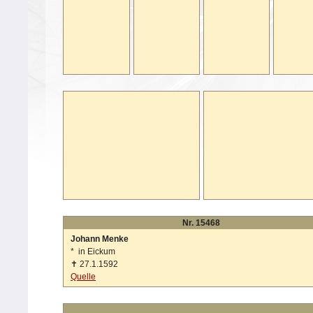
Nr. 15468
Johann Menke
*
in Eickum
✝
27.1.1592
Quelle