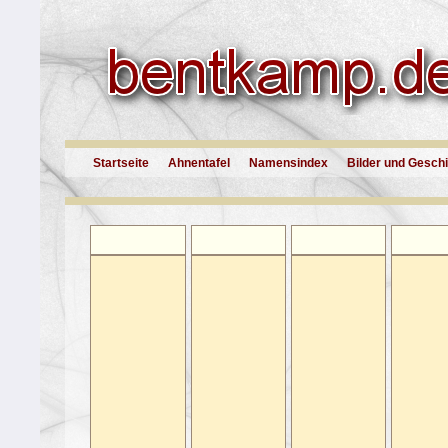
Startseite
Ahnentafel
Namensindex
Bilder und Gesch