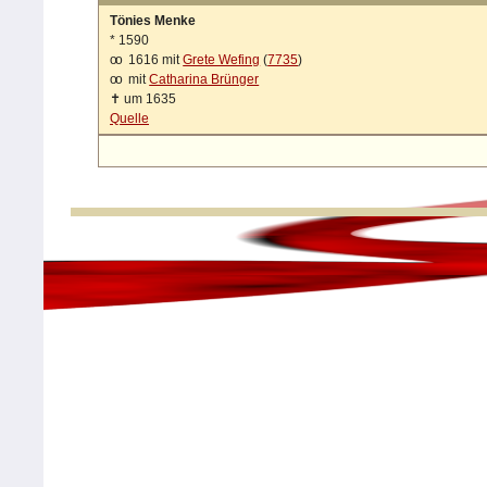
Tönies Menke
*
1590
oo
1616 mit
Grete Wefing
(
7735
)
oo
mit
Catharina Brünger
✝
um 1635
Quelle