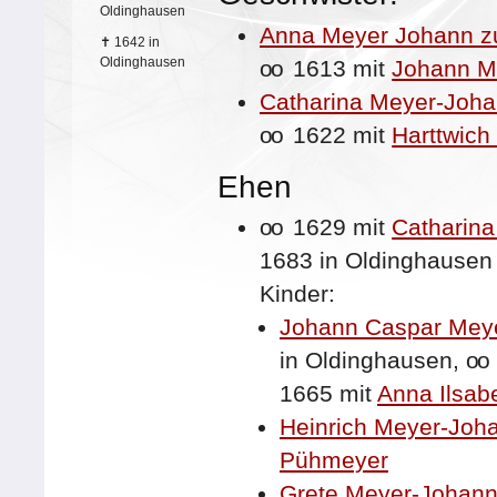
Oldinghausen
Anna Meyer Johann z
✝
1642 in
Oldinghausen
oo
1613 mit
Johann M
Catharina Meyer-Joh
oo
1622 mit
Harttwich
Ehen
oo
1629 mit
Catharina
1683 in Oldinghausen
Kinder:
Johann Caspar Mey
in Oldinghausen,
oo
1665 mit
Anna Ilsab
Heinrich Meyer-Joh
Pühmeyer
Grete Meyer-Johan