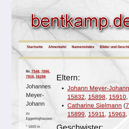
Startseite
Ahnentafel
Namensindex
Bilder und Gesch
Nr.
7548
,
7896
,
Eltern:
7916
,
16288
Johannes
Johann Meyer-Johan
Meyer-
15832
,
15898
,
15910
Johann
Catharine Sielmann
(
7
15899
,
15911
,
15963
,
zu
Eggeringhausen
Geschwister:
*
1605 in